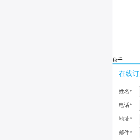
秋千
在线订
姓名
*
电话
*
地址
*
邮件
*