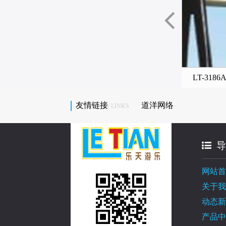
T-3177B秋千设施
LT-3184C秋千设施
LT-31
友情链接
道洋网络
/ LINKS
导
网站首
关于我
动态新
产品中