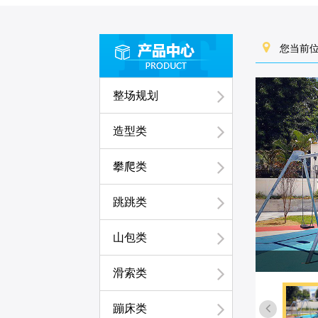
您当前位
整场规划
造型类
攀爬类
跳跳类
山包类
滑索类
蹦床类