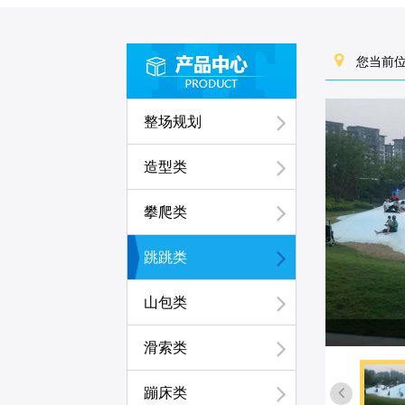
您当前位
整场规划
造型类
攀爬类
跳跳类
山包类
滑索类
蹦床类