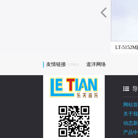
-5150M跳跳云设施
LT-5151K跳跳云设施
LT-515
友情链接
道洋网络
/ LINKS
导
网站首
关于我
动态新
产品中