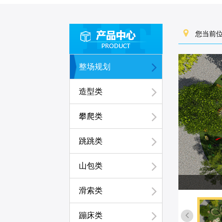
您当前位
整场规划
造型类
攀爬类
跳跳类
山包类
滑索类
蹦床类